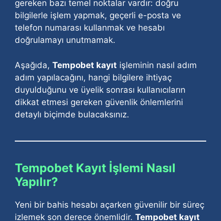
gereken bazı temel noktalar vardır: doğru
bilgilerle işlem yapmak, geçerli e-posta ve
telefon numarası kullanmak ve hesabı
doğrulamayı unutmamak.
Aşağıda,
Tempobet kayıt
işleminin nasıl adım
adım yapılacağını, hangi bilgilere ihtiyaç
duyulduğunu ve üyelik sonrası kullanıcıların
dikkat etmesi gereken güvenlik önlemlerini
detaylı biçimde bulacaksınız.
Tempobet Kayıt İşlemi Nasıl
Yapılır?
Yeni bir bahis hesabı açarken güvenilir bir süreç
izlemek son derece önemlidir.
Tempobet kayıt