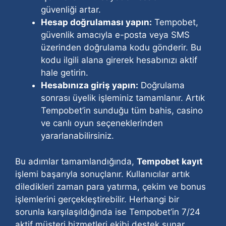
güvenliği artar.
Hesap doğrulaması yapın:
Tempobet,
güvenlik amacıyla e-posta veya SMS
üzerinden doğrulama kodu gönderir. Bu
kodu ilgili alana girerek hesabınızı aktif
hale getirin.
Hesabınıza giriş yapın:
Doğrulama
sonrası üyelik işleminiz tamamlanır. Artık
Tempobet’in sunduğu tüm bahis, casino
ve canlı oyun seçeneklerinden
yararlanabilirsiniz.
Bu adımlar tamamlandığında,
Tempobet kayıt
işlemi başarıyla sonuçlanır. Kullanıcılar artık
diledikleri zaman para yatırma, çekim ve bonus
işlemlerini gerçekleştirebilir. Herhangi bir
sorunla karşılaşıldığında ise Tempobet’in 7/24
aktif müşteri hizmetleri ekibi destek sunar.