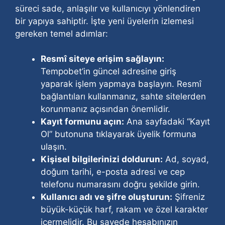
süreci sade, anlaşılır ve kullanıcıyı yönlendiren
bir yapıya sahiptir. İşte yeni üyelerin izlemesi
gereken temel adımlar:
Resmî siteye erişim sağlayın:
Tempobet’in güncel adresine giriş
yaparak işlem yapmaya başlayın. Resmî
bağlantıları kullanmanız, sahte sitelerden
korunmanız açısından önemlidir.
Kayıt formunu açın:
Ana sayfadaki “Kayıt
Ol” butonuna tıklayarak üyelik formuna
ulaşın.
Kişisel bilgilerinizi doldurun:
Ad, soyad,
doğum tarihi, e-posta adresi ve cep
telefonu numarasını doğru şekilde girin.
Kullanıcı adı ve şifre oluşturun:
Şifreniz
büyük-küçük harf, rakam ve özel karakter
içermelidir. Bu sayede hesabınızın