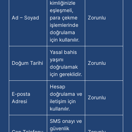
kimliğinizle
eşleşmeli,
Ad – Soyad
para çekme
Zorunlu
işlemlerinde
doğrulama
için kullanılır.
Yasal bahis
yaşını
Doğum Tarihi
Zorunlu
doğrulamak
için gereklidir.
Hesap
E-posta
doğrulama ve
Zorunlu
Adresi
iletişim için
kullanılır.
SMS onayı ve
güvenlik